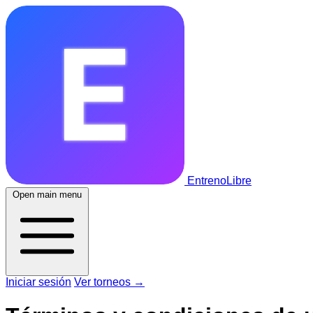
EntrenoLibre
Open main menu
Iniciar sesión
Ver torneos
→